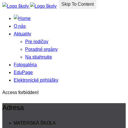
Skip To Content
O nás
Aktuality
Pre rodičov
Poradné orgány
Na stiahnutie
Fotogaléria
EduPage
Elektronické prihlášky
Access forbidden!
Adresa
MATERSKÁ ŠKOLA