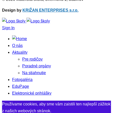
Design by
KRIŽAN ENTERPRISES s.r.o.
Sign In
O nás
Aktuality
Pre rodičov
Poradné orgány
Na stiahnutie
Fotogaléria
EduPage
Elektronické prihlášky
Používame cookies, aby sme vám zaistili ten najlepší zážitok
z našich webových stránok.