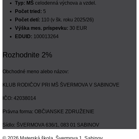
Typ: MŠ
celodenná výchova a vzdel.
Počet tried:
5
Počet detí:
110 (v šk. roku 2025/26)
Výška mes. príspevku:
30 EUR
EDUID:
100013264
Rozhodnite 2%
Obchodné meno alebo názov:
KLUB RODIČOV PRI MŠ ŠVERMOVA V SABINOVE
IČO: 42038014
Právna forma: OBČIANSKE ZDRUŽENIE
Sídlo: ŠVERMOVA 636/1, 083 01 SABINOV
© 2026 Materská škola, Švermova 1, Sabinov