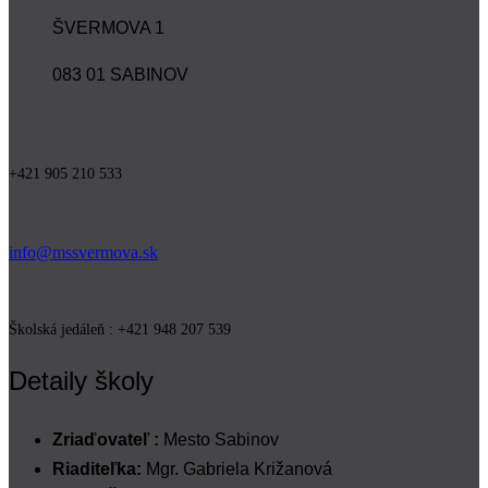
ŠVERMOVA 1
083 01 SABINOV
+421 905 210 533
info@mssvermova.sk
Školská jedáleň : +421 948 207 539
Detaily školy
Zriaďovateľ :
Mesto Sabinov
Riaditeľka:
Mgr. Gabriela Križanová