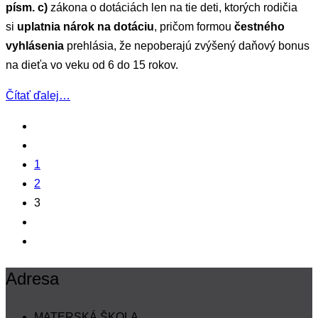
písm. c)
zákona o dotáciách len na tie deti, ktorých rodičia
si
uplatnia nárok na dotáciu
, pričom formou
čestného
vyhlásenia
prehlásia, že nepoberajú zvýšený daňový bonus
na dieťa vo veku od 6 do 15 rokov.
Čítať ďalej…
1
2
3
Adresa
MATERSKÁ ŠKOLA