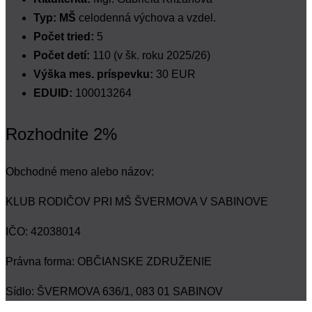
Typ: MŠ
celodenná výchova a vzdel.
Počet tried:
5
Počet detí:
110 (v šk. roku 2025/26)
Výška mes. príspevku:
30 EUR
EDUID:
100013264
Rozhodnite 2%
Obchodné meno alebo názov:
KLUB RODIČOV PRI MŠ ŠVERMOVA V SABINOVE
IČO: 42038014
Právna forma: OBČIANSKE ZDRUŽENIE
Sídlo: ŠVERMOVA 636/1, 083 01 SABINOV