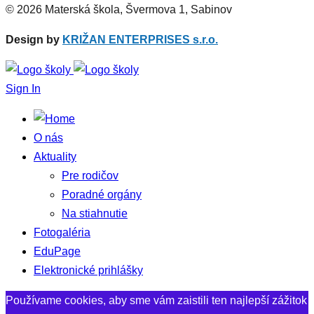
© 2026 Materská škola, Švermova 1, Sabinov
Design by
KRIŽAN ENTERPRISES s.r.o.
Sign In
O nás
Aktuality
Pre rodičov
Poradné orgány
Na stiahnutie
Fotogaléria
EduPage
Elektronické prihlášky
Používame cookies, aby sme vám zaistili ten najlepší zážitok