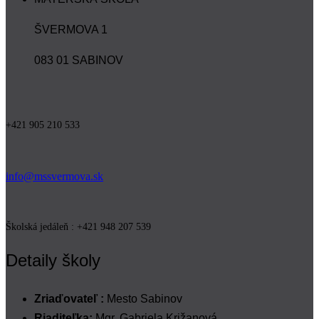
ŠVERMOVA 1
083 01 SABINOV
+421 905 210 533
info@mssvermova.sk
Školská jedáleň : +421 948 207 539
Detaily školy
Zriaďovateľ :
Mesto Sabinov
Riaditeľka:
Mgr. Gabriela Križanová