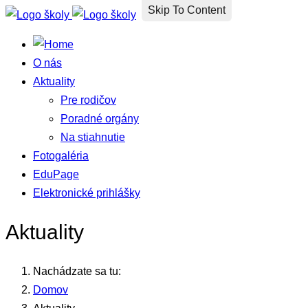
Skip To Content
O nás
Aktuality
Pre rodičov
Poradné orgány
Na stiahnutie
Fotogaléria
EduPage
Elektronické prihlášky
Aktuality
Nachádzate sa tu:
Domov